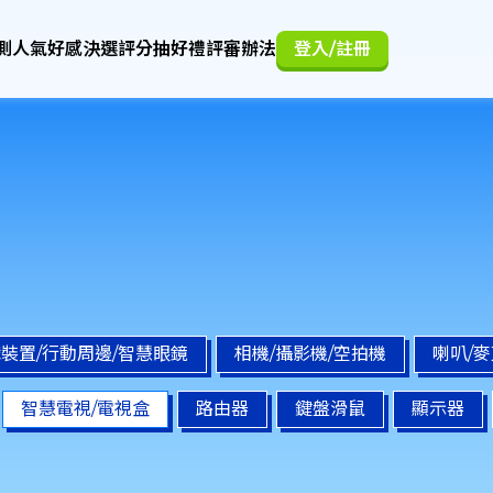
測
人氣好感決選
評分抽好禮
評審辦法
登入/註冊
裝置/行動周邊/智慧眼鏡
相機/攝影機/空拍機
喇叭/
智慧電視/電視盒
路由器
鍵盤滑鼠
顯示器