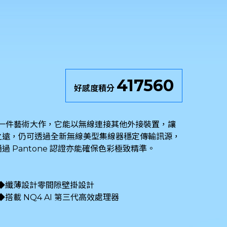
417560
好感度積分
本身就是一件藝術大作，它能以無線連接其他外接裝置，讓
尺之遠，仍可透過全新無線美型集線器穩定傳輸訊源，
，通過 Pantone 認證亦能確保色彩極致精準。
纖薄設計零間隙壁掛設計
搭載 NQ4 AI 第三代高效處理器