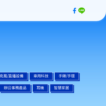
麥克風/直播設備
車用科技
手錶/手環
辦公事務產品
耳機
智慧家居