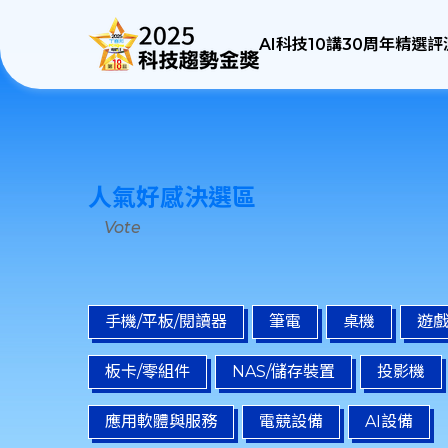
AI科技10講
30周年精選評
人氣好感決選區
Vote
手機/平板/閱讀器
筆電
桌機
遊戲
板卡/零組件
NAS/儲存裝置
投影機
應用軟體與服務
電競設備
AI設備