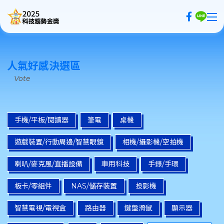
AI科技10講
人氣好感決選區
30周年精選評測
Vote
人氣好感決選
評分抽好禮
手機/平板/閱讀器
筆電
桌機
評審辦法
遊戲裝置/行動周邊/智慧眼鏡
相機/攝影機/空拍機
登入/註冊
喇叭/麥克風/直播設備
車用科技
手錶/手環
板卡/零組件
NAS/儲存裝置
投影機
智慧電視/電視盒
路由器
鍵盤滑鼠
顯示器