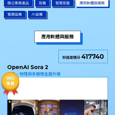
辦公事務產品
耳機
智慧家居
應用軟體與服務
電競設備
AI設備
應用軟體與服務
417740
好感度積分
OpenAI Sora 2
聲音、物理與多鏡頭全面升級
特別
推薦