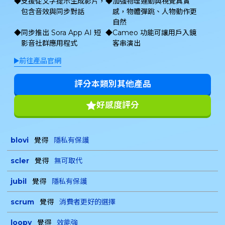
支援從文字提示生成影片，
加強物理運動與視覺真實
包含音效與同步對話
感，物體彈跳、人物動作更
自然
同步推出 Sora App AI 短
Cameo 功能可讓用戶入鏡
影音社群應用程式
客串演出
前往產品官網
評分本類別其他產品
好感度評分
blovi
覺得
隱私有保護
scler
覺得
無可取代
jubil
覺得
隱私有保護
scrum
覺得
消費者更好的選擇
loopy
覺得
效能強