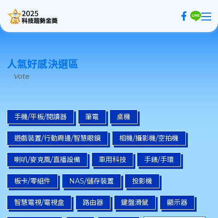
AI科技10講
人氣好感決選區
30周年精選評測
Vote
人氣好感決選
評分抽好禮
手機/平板/閱讀器
筆電
桌機
評審辦法
遊戲裝置/行動周邊/智慧眼鏡
相機/攝影機/空拍機
登入/註冊
喇叭/麥克風/直播設備
車用科技
手錶/手環
板卡/零組件
NAS/儲存裝置
投影機
智慧電視/電視盒
路由器
鍵盤滑鼠
顯示器